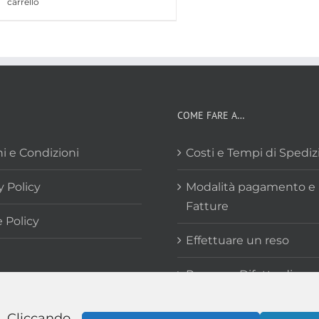
carrello
COME FARE A…
i e Condizioni
Costi e Tempi di Spedi
y Policy
Modalità pagamento e
Fatture
 Policy
Effettuare un reso
Reso per Difetto di
Conformità
i. Cliccando