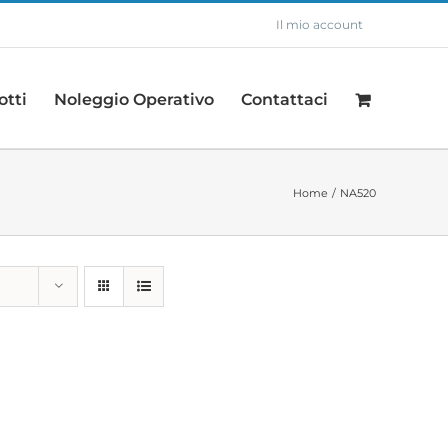
Il mio account
otti
Noleggio Operativo
Contattaci
Home
NA520