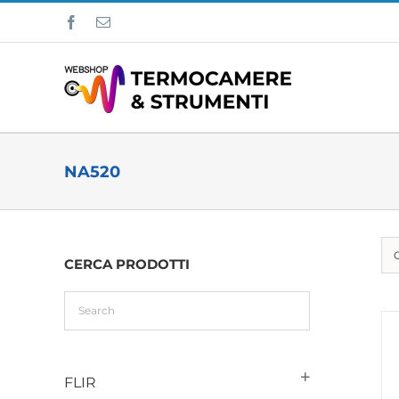
Salta
Facebook
Email
al
contenuto
NA520
CERCA PRODOTTI
FLIR