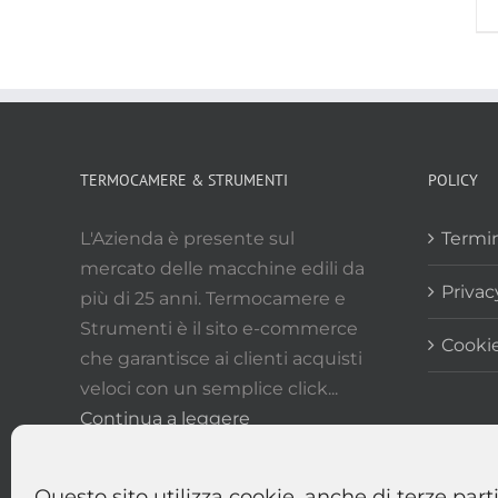
TERMOCAMERE & STRUMENTI
POLICY
L'Azienda è presente sul
Termin
mercato delle macchine edili da
Privac
più di 25 anni. Termocamere e
Strumenti è il sito e-commerce
Cookie
che garantisce ai clienti acquisti
veloci con un semplice click...
Continua a leggere
Questo sito utilizza cookie, anche di terze part