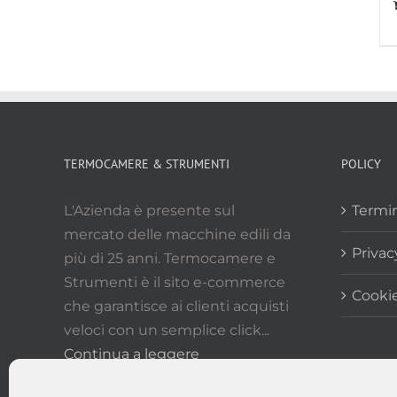
TERMOCAMERE & STRUMENTI
POLICY
L'Azienda è presente sul
Termin
mercato delle macchine edili da
Privac
più di 25 anni. Termocamere e
Strumenti è il sito e-commerce
Cookie
che garantisce ai clienti acquisti
veloci con un semplice click...
Continua a leggere