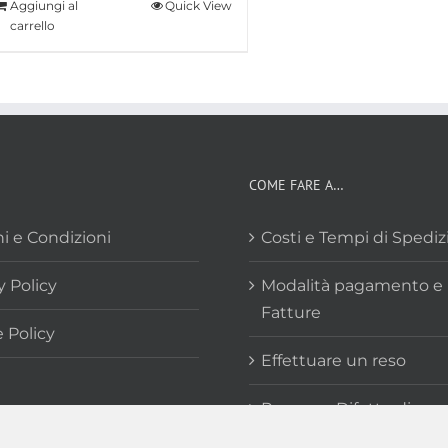
Aggiungi al
Quick View
carrello
COME FARE A…
i e Condizioni
Costi e Tempi di Spedi
y Policy
Modalità pagamento e
Fatture
 Policy
Effettuare un reso
Reso per Difetto di
Conformità