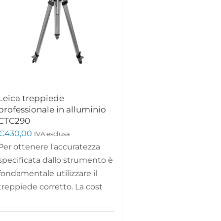
Leica treppiede
professionale in alluminio
CTC290
€
430,00
IVA esclusa
Per ottenere l'accuratezza
specificata dallo strumento è
fondamentale utilizzare il
treppiede corretto. La cost