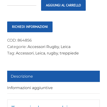
AGGIUNGI AL CARRELLO
Leica
treppiede
con
chiusura
a
COD:
864856
vite
Categorie:
Accessori Rugby
,
Leica
CT160
Tag:
Accessori
,
Leica
,
rugby
,
treppiede
quantità
Descrizione
Informazioni aggiuntive