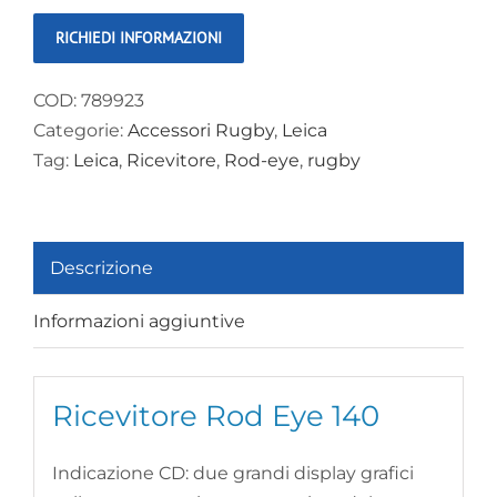
Eye
140
classic
COD:
789923
con
Categorie:
Accessori Rugby
,
Leica
Staffa
Tag:
Leica
,
Ricevitore
,
Rod-eye
,
rugby
quantità
Descrizione
Informazioni aggiuntive
Ricevitore Rod Eye 140
Indicazione CD: due grandi display grafici